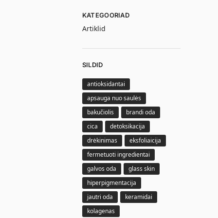
KATEGOORIAD
Artiklid
SILDID
antioksidantai
apsauga nuo saulės
bakučiolis
brandi oda
cica
detoksikacija
drėkinimas
eksfoliaicija
fermetuoti ingredientai
galvos oda
glass skin
hiperpigmentacija
jautri oda
keramidai
kolagenas