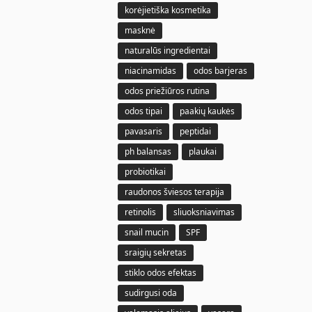
korėjietiška kosmetika
masknė
naturalūs ingredientai
niacinamidas
odos barjeras
odos priežiūros rutina
odos tipai
paakių kaukės
pavasaris
peptidai
ph balansas
plaukai
probiotikai
raudonos šviesos terapija
retinolis
sliuoksniavimas
snail mucin
SPF
sraigių sekretas
stiklo odos efektas
sudirgusi oda