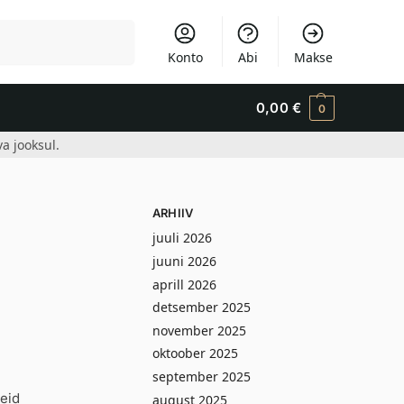
Otsi
Konto
Abi
Makse
0,00
€
0
a jooksul.
ARHIIV
juuli 2026
juuni 2026
aprill 2026
detsember 2025
november 2025
oktoober 2025
september 2025
eid
august 2025