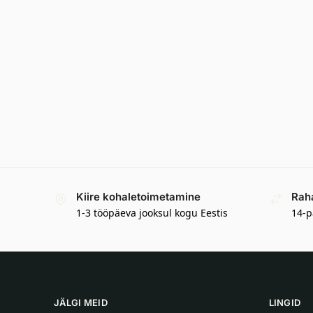
Kiire kohaletoimetamine
Rah
1-3 tööpäeva jooksul kogu Eestis
14-p
JÄLGI MEID
LINGID