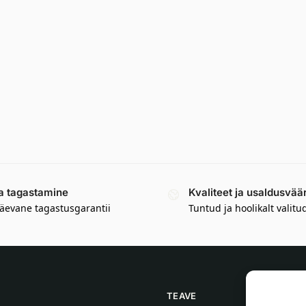
a tagastamine
Kvaliteet ja usaldusvää
äevane tagastusgarantii
Tuntud ja hoolikalt valitu
TEAVE