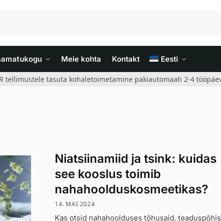
aamatukogu
Meie kohta
Kontakt
Eesti
R tellimustele tasuta kohaletoimetamine pakiautomaati 2-4 tööpäev
Niatsiinamiid ja tsink: kuidas
see kooslus toimib
nahahoolduskosmeetikas?
14. MAI 2024
Kas otsid nahahoolduses tõhusaid, teaduspõhis