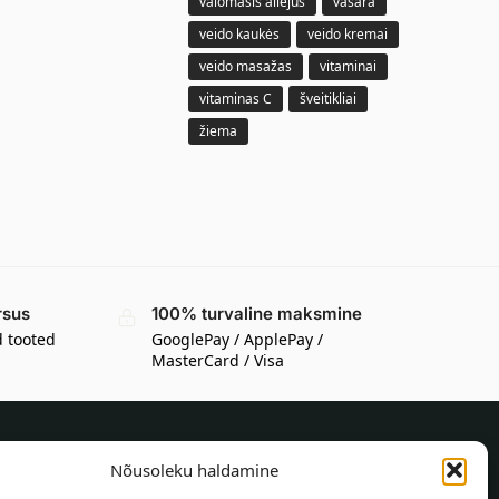
valomasis aliejus
vasara
veido kaukės
veido kremai
veido masažas
vitaminai
vitaminas C
šveitikliai
žiema
rsus
100% turvaline maksmine
d tooted
GooglePay / ApplePay /
MasterCard / Visa
Nõusoleku haldamine
TEAVE OSTJALE