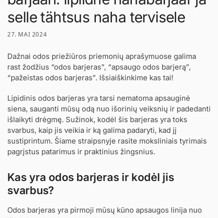
selle tähtsus naha tervisele
27. MAI 2024
Dažnai odos priežiūros priemonių aprašymuose galima
rast žodžius “odos barjeras”, “apsaugo odos barjerą”,
“pažeistas odos barjeras”. Išsiaiškinkime kas tai!
Lipidinis odos barjeras yra tarsi nematoma apsauginė
siena, sauganti mūsų odą nuo išorinių veiksnių ir padedanti
išlaikyti drėgmę. Sužinok, kodėl šis barjeras yra toks
svarbus, kaip jis veikia ir ką galima padaryti, kad jį
sustiprintum. Šiame straipsnyje rasite moksliniais tyrimais
pagrįstus patarimus ir praktinius žingsnius.
Kas yra odos barjeras ir kodėl jis
svarbus?
Odos barjeras yra pirmoji mūsų kūno apsaugos linija nuo