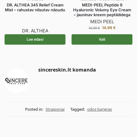
DR. ALTHEA 345 Relief Cream
MEDI-PEEL Peptide 9
Mist – rahustav niisutav näoudu
Hyaluronic Volumy Eye Cream
– jauninav kreem peptiididega
MEDI PEEL
14,99
€
32,90
€
DR. ALTHEA
Loe edasi
Vali
sincereskin.lt komanda
Posted in:
Straipsniai
Tagged:
odos barjeras