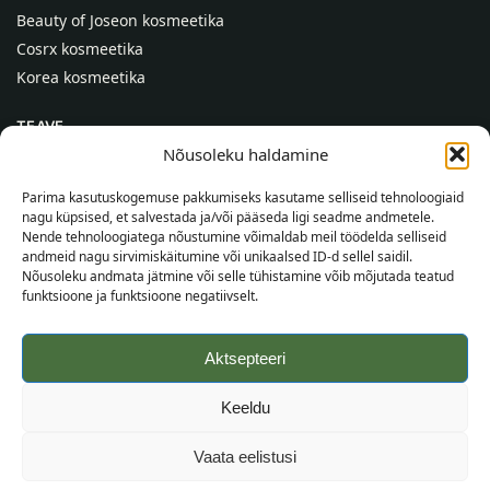
Beauty of Joseon kosmeetika
Cosrx kosmeetika
Korea kosmeetika
TEAVE
Nõusoleku haldamine
Meist
Kontaktid
Parima kasutuskogemuse pakkumiseks kasutame selliseid tehnoloogiaid
nagu küpsised, et salvestada ja/või pääseda ligi seadme andmetele.
Abi
Nende tehnoloogiatega nõustumine võimaldab meil töödelda selliseid
andmeid nagu sirvimiskäitumine või unikaalsed ID-d sellel saidil.
TEAVE OSTJALE
Nõusoleku andmata jätmine või selle tühistamine võib mõjutada teatud
funktsioone ja funktsioone negatiivselt.
Tarnetingimused
Tingimused
Aktsepteeri
Privaatsuspoliitika
Veebikaart
Keeldu
©
2026
SincereSkin.ee
Kõik õigused kaitstud.
Vaata eelistusi