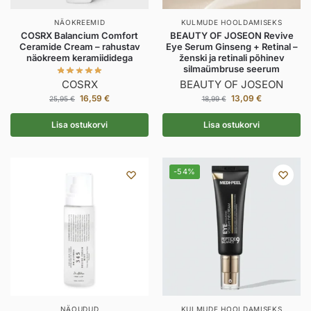
NÄOKREEMID
KULMUDE HOOLDAMISEKS
COSRX Balancium Comfort
BEAUTY OF JOSEON Revive
Ceramide Cream – rahustav
Eye Serum Ginseng + Retinal –
näokreem keramiididega
ženski ja retinali põhinev
silmaümbruse seerum
COSRX
BEAUTY OF JOSEON
16,59
€
13,09
€
25,95
€
18,99
€
Lisa ostukorvi
Lisa ostukorvi
-54%
NÄOUDUD
KULMUDE HOOLDAMISEKS