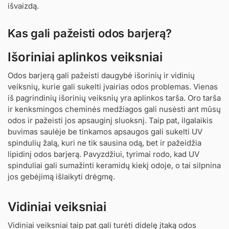
išvaizdą.
Kas gali pažeisti odos barjerą?
Išoriniai aplinkos veiksniai
Odos barjerą gali pažeisti daugybė išorinių ir vidinių
veiksnių, kurie gali sukelti įvairias odos problemas. Vienas
iš pagrindinių išorinių veiksnių yra aplinkos tarša. Oro tarša
ir kenksmingos cheminės medžiagos gali nusėsti ant mūsų
odos ir pažeisti jos apsauginį sluoksnį. Taip pat, ilgalaikis
buvimas saulėje be tinkamos apsaugos gali sukelti UV
spindulių žalą, kuri ne tik sausina odą, bet ir pažeidžia
lipidinį odos barjerą. Pavyzdžiui, tyrimai rodo, kad UV
spinduliai gali sumažinti keramidų kiekį odoje, o tai silpnina
jos gebėjimą išlaikyti drėgmę.
Vidiniai veiksniai
Vidiniai veiksniai taip pat gali turėti didelę įtaką odos