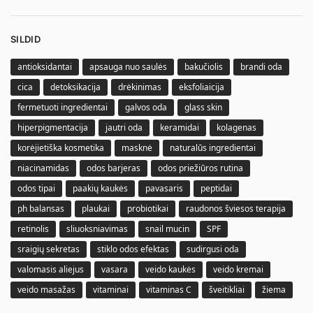
SILDID
antioksidantai
apsauga nuo saulės
bakučiolis
brandi oda
cica
detoksikacija
drėkinimas
eksfoliaicija
fermetuoti ingredientai
galvos oda
glass skin
hiperpigmentacija
jautri oda
keramidai
kolagenas
korėjietiška kosmetika
masknė
naturalūs ingredientai
niacinamidas
odos barjeras
odos priežiūros rutina
odos tipai
paakių kaukės
pavasaris
peptidai
ph balansas
plaukai
probiotikai
raudonos šviesos terapija
retinolis
sliuoksniavimas
snail mucin
SPF
sraigių sekretas
stiklo odos efektas
sudirgusi oda
valomasis aliejus
vasara
veido kaukės
veido kremai
veido masažas
vitaminai
vitaminas C
šveitikliai
žiema