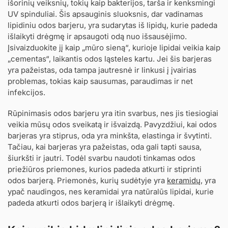
išorinių veiksnių, tokių kaip bakterijos, tarša ir kenksmingi
UV spinduliai. Šis apsauginis sluoksnis, dar vadinamas
lipidiniu odos barjeru, yra sudarytas iš lipidų, kurie padeda
išlaikyti drėgmę ir apsaugoti odą nuo išsausėjimo.
Įsivaizduokite jį kaip „mūro sieną“, kurioje lipidai veikia kaip
„cementas“, laikantis odos ląsteles kartu. Jei šis barjeras
yra pažeistas, oda tampa jautresnė ir linkusi į įvairias
problemas, tokias kaip sausumas, paraudimas ir net
infekcijos.
Rūpinimasis odos barjeru yra itin svarbus, nes jis tiesiogiai
veikia mūsų odos sveikatą ir išvaizdą. Pavyzdžiui, kai odos
barjeras yra stiprus, oda yra minkšta, elastinga ir švytinti.
Tačiau, kai barjeras yra pažeistas, oda gali tapti sausa,
šiurkšti ir jautri. Todėl svarbu naudoti tinkamas odos
priežiūros priemones, kurios padeda atkurti ir stiprinti
odos barjerą. Priemonės, kurių sudėtyje yra
keramidų
, yra
ypač naudingos, nes keramidai yra natūralūs lipidai, kurie
padeda atkurti odos barjerą ir išlaikyti drėgmę.