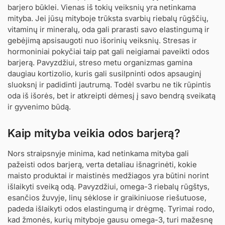
barjero būklei. Vienas iš tokių veiksnių yra netinkama
mityba. Jei jūsų mityboje trūksta svarbių riebalų rūgščių,
vitaminų ir mineralų, oda gali prarasti savo elastingumą ir
gebėjimą apsisaugoti nuo išorinių veiksnių. Stresas ir
hormoniniai pokyčiai taip pat gali neigiamai paveikti odos
barjerą. Pavyzdžiui, streso metu organizmas gamina
daugiau kortizolio, kuris gali susilpninti odos apsauginį
sluoksnį ir padidinti jautrumą. Todėl svarbu ne tik rūpintis
oda iš išorės, bet ir atkreipti dėmesį į savo bendrą sveikatą
ir gyvenimo būdą.
Kaip mityba veikia odos barjerą?
Nors straipsnyje minima, kad netinkama mityba gali
pažeisti odos barjerą, verta detaliau išnagrinėti, kokie
maisto produktai ir maistinės medžiagos yra būtini norint
išlaikyti sveiką odą. Pavyzdžiui, omega-3 riebalų rūgštys,
esančios žuvyje, linų sėklose ir graikiniuose riešutuose,
padeda išlaikyti odos elastingumą ir drėgmę. Tyrimai rodo,
kad žmonės, kurių mityboje gausu omega-3, turi mažesnę