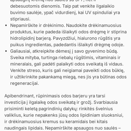
debesuotomis dienomis. Taip pat venkite ilgalaikio
buvimo saulėje, ypač vidurdienį, kai UV spinduliai yra
stipriausi.
Nepamirškite ir drėkinimo. Naudokite drėkinamuosius
produktus, kurie padeda išlaikyti odos drėgmę ir stiprina
hidrolipidinį barjerą. Pavyzdžiui, hialurono rūgštis yra
puikus ingredientas, padedantis išlaikyti drėgmę odoje.
Galiausiai, atkreipkite dėmesį į savo gyvenimo būdą.
Sveika mityba, turtinga riebalų rūgštimis, vitaminais ir
mineralais, gali padėti palaikyti odos sveikatą iš vidaus.
Venkite streso, kuris gali neigiamai paveikti odos būklę,
ir užtikrinkite pakankamą miegą, nes jis yra būtinas odos
regeneracijai.
Apibendrinant, rūpinimasis odos barjeru yra tarsi
investicija į ilgalaikę odos sveikatą ir grožį. Svarbiausia
prisiminti keletą pagrindinių dalykų: rinkitės švelnius
valiklius, kurie nepakenks jūsų odos lipidiniam sluoksniui,
ir drėkinamuosius kremus su keramidais bei kitais
naudingais lipidais. Nepamirškite apsaugos nuo saulės –