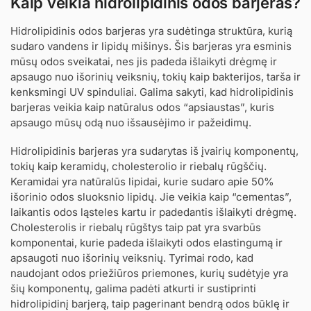
Kaip veikia hidrolipidinis odos barjeras?
Hidrolipidinis odos barjeras yra sudėtinga struktūra, kurią
sudaro vandens ir lipidų mišinys. Šis barjeras yra esminis
mūsų odos sveikatai, nes jis padeda išlaikyti drėgmę ir
apsaugo nuo išorinių veiksnių, tokių kaip bakterijos, tarša ir
kenksmingi UV spinduliai. Galima sakyti, kad hidrolipidinis
barjeras veikia kaip natūralus odos “apsiaustas”, kuris
apsaugo mūsų odą nuo išsausėjimo ir pažeidimų.
Hidrolipidinis barjeras yra sudarytas iš įvairių komponentų,
tokių kaip keramidų, cholesterolio ir riebalų rūgščių.
Keramidai yra natūralūs lipidai, kurie sudaro apie 50%
išorinio odos sluoksnio lipidų. Jie veikia kaip “cementas”,
laikantis odos ląsteles kartu ir padedantis išlaikyti drėgmę.
Cholesterolis ir riebalų rūgštys taip pat yra svarbūs
komponentai, kurie padeda išlaikyti odos elastingumą ir
apsaugoti nuo išorinių veiksnių. Tyrimai rodo, kad
naudojant odos priežiūros priemones, kurių sudėtyje yra
šių komponentų, galima padėti atkurti ir sustiprinti
hidrolipidinį barjerą, taip pagerinant bendrą odos būklę ir