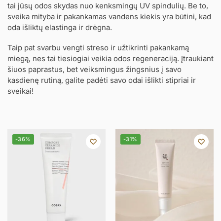
tai jūsų odos skydas nuo kenksmingų UV spindulių. Be to,
sveika mityba ir pakankamas vandens kiekis yra būtini, kad
oda išliktų elastinga ir drėgna.
Taip pat svarbu vengti streso ir užtikrinti pakankamą
miegą, nes tai tiesiogiai veikia odos regeneraciją. Įtraukiant
šiuos paprastus, bet veiksmingus žingsnius į savo
kasdienę rutiną, galite padėti savo odai išlikti stipriai ir
sveikai!
-36%
-31%