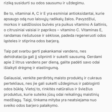
riziką susidurti su odos sausumu ir uždegimu.
Be to, vitaminai A, C ir E yra esminiai antioksidantai, kurie
apsaugo odą nuo laisvųjų radikalų žalos. Pavyzdžiui,
morkos ir saldžiosios bulvės yra puikus vitamino A šaltinis,
o citrusiniai vaisiai ir paprikos – vitamino C. Vitaminas E,
randamas riešutuose ir sėklose, padeda regeneruoti odos
ląsteles ir stiprina odos barjerą.
Taip pat svarbu gerti pakankamai vandens, nes
dehidratacija gali jį silpninti ir sukelti sausumą. Gerdami
apie 2 litrus vandens per dieną, galite padėti savo odai
išlaikyti drėgmę ir elastingumą.
Galiausiai, venkite perdirbtų maisto produktų ir cukraus
pertekliaus, nes jie gali sukelti uždegimus ir pabloginti
odos būklę. Vietoj to, rinkitės natūralius ir šviežius
produktus, kurie suteiks jūsų odai reikalingų maistinių
medžiagų. Taigi, tinkama mityba yra neatsiejama nuo
sveiko odos barjero palaikymo.