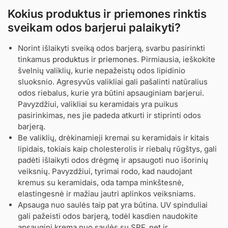
Kokius produktus ir priemones rinktis
sveikam odos barjerui palaikyti?
Norint išlaikyti sveiką odos barjerą, svarbu pasirinkti
tinkamus
produktus ir priemones
. Pirmiausia, ieškokite
švelnių valiklių, kurie nepažeistų odos lipidinio
sluoksnio. Agresyvūs valikliai gali pašalinti natūralius
odos riebalus, kurie yra būtini apsauginiam barjerui.
Pavyzdžiui, valikliai su keramidais yra puikus
pasirinkimas, nes jie padeda atkurti ir stiprinti odos
barjerą.
Be valiklių, drėkinamieji kremai su keramidais ir kitais
lipidais, tokiais kaip cholesterolis ir riebalų rūgštys, gali
padėti išlaikyti odos drėgmę ir apsaugoti nuo išorinių
veiksnių. Pavyzdžiui, tyrimai rodo, kad naudojant
kremus su keramidais, oda tampa minkštesnė,
elastingesnė ir mažiau jautri aplinkos veiksniams.
Apsauga nuo saulės taip pat yra būtina. UV spinduliai
gali pažeisti odos barjerą, todėl kasdien naudokite
apsauginį kremą nuo saulės su SPF, net ir