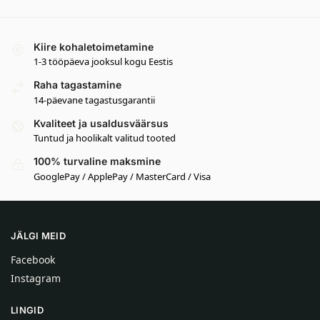
Kiire kohaletoimetamine
1-3 tööpäeva jooksul kogu Eestis
Raha tagastamine
14-päevane tagastusgarantii
Kvaliteet ja usaldusväärsus
Tuntud ja hoolikalt valitud tooted
100% turvaline maksmine
GooglePay / ApplePay / MasterCard / Visa
JÄLGI MEID
Facebook
Instagram
LINGID