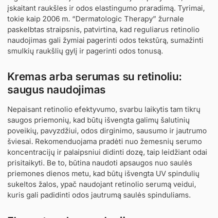
įskaitant raukšles ir odos elastingumo praradimą. Tyrimai,
tokie kaip 2006 m. “Dermatologic Therapy” žurnale
paskelbtas straipsnis, patvirtina, kad reguliarus retinolio
naudojimas gali žymiai pagerinti odos tekstūrą, sumažinti
smulkių raukšlių gylį ir pagerinti odos tonusą.
Kremas arba serumas su retinoliu:
saugus naudojimas
Nepaisant retinolio efektyvumo, svarbu laikytis tam tikrų
saugos priemonių, kad būtų išvengta galimų šalutinių
poveikių, pavyzdžiui, odos dirginimo, sausumo ir jautrumo
šviesai. Rekomenduojama pradėti nuo žemesnių serumo
koncentracijų ir palaipsniui didinti dozę, taip leidžiant odai
prisitaikyti. Be to, būtina naudoti apsaugos nuo saulės
priemones dienos metu, kad būtų išvengta UV spindulių
sukeltos žalos, ypač naudojant retinolio serumą veidui,
kuris gali padidinti odos jautrumą saulės spinduliams.