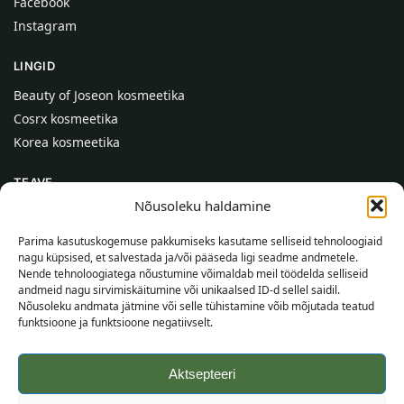
Facebook
Instagram
LINGID
Beauty of Joseon kosmeetika
Cosrx kosmeetika
Korea kosmeetika
TEAVE
Nõusoleku haldamine
Meist
Kontaktid
Parima kasutuskogemuse pakkumiseks kasutame selliseid tehnoloogiaid
nagu küpsised, et salvestada ja/või pääseda ligi seadme andmetele.
Abi
Nende tehnoloogiatega nõustumine võimaldab meil töödelda selliseid
andmeid nagu sirvimiskäitumine või unikaalsed ID-d sellel saidil.
TEAVE OSTJALE
Nõusoleku andmata jätmine või selle tühistamine võib mõjutada teatud
funktsioone ja funktsioone negatiivselt.
Tarnetingimused
Tingimused
Aktsepteeri
Privaatsuspoliitika
Veebikaart