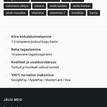
valomasis aliejus
vasara
veido kaukės
veido kremai
veido masažas
vitaminai
vitaminas C
šveitikliai
žiema
Kiire kohaletoimetamine
1-3 tööpäeva jooksul kogu Eestis
Raha tagastamine
14-päevane tagastusgarantii
Kvaliteet ja usaldusväärsus
Tuntud ja hoolikalt valitud tooted
100% turvaline maksmine
GooglePay / ApplePay / MasterCard / Visa
JÄLGI MEID