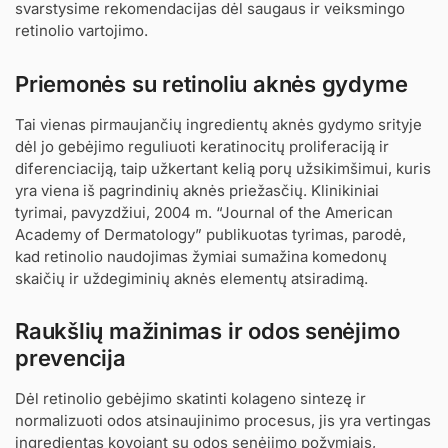
svarstysime rekomendacijas dėl saugaus ir veiksmingo
retinolio vartojimo.
Priemonės su retinoliu aknės gydyme
Tai vienas pirmaujančių ingredientų aknės gydymo srityje
dėl jo gebėjimo reguliuoti keratinocitų proliferaciją ir
diferenciaciją, taip užkertant kelią porų užsikimšimui, kuris
yra viena iš pagrindinių aknės priežasčių. Klinikiniai
tyrimai, pavyzdžiui, 2004 m. “Journal of the American
Academy of Dermatology” publikuotas tyrimas, parodė,
kad retinolio naudojimas žymiai sumažina komedonų
skaičių ir uždegiminių aknės elementų atsiradimą.
Raukšlių mažinimas ir odos senėjimo
prevencija
Dėl retinolio gebėjimo skatinti kolageno sintezę ir
normalizuoti odos atsinaujinimo procesus, jis yra vertingas
ingredientas kovojant su odos senėjimo požymiais,