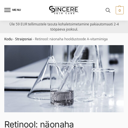
MENU
0
Üle 59 EUR tellimustele tasuta kohaletoimetamine pakiautomaati 2-4
tööpäeva jooksul.
Kodu
-
Straipsniai
-
Retinool: näonaha hooldustoode A-vitamiiniga
Retinool: näonaha