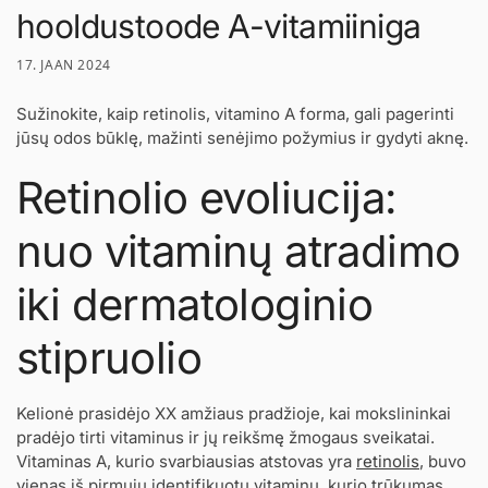
hooldustoode A-vitamiiniga
17. JAAN 2024
Sužinokite, kaip retinolis, vitamino A forma, gali pagerinti
jūsų odos būklę, mažinti senėjimo požymius ir gydyti aknę.
Retinolio evoliucija:
nuo vitaminų atradimo
iki dermatologinio
stipruolio
Kelionė prasidėjo XX amžiaus pradžioje, kai mokslininkai
pradėjo tirti vitaminus ir jų reikšmę žmogaus sveikatai.
Vitaminas A, kurio svarbiausias atstovas yra
retinolis
, buvo
vienas iš pirmųjų identifikuotų vitaminų, kurio trūkumas