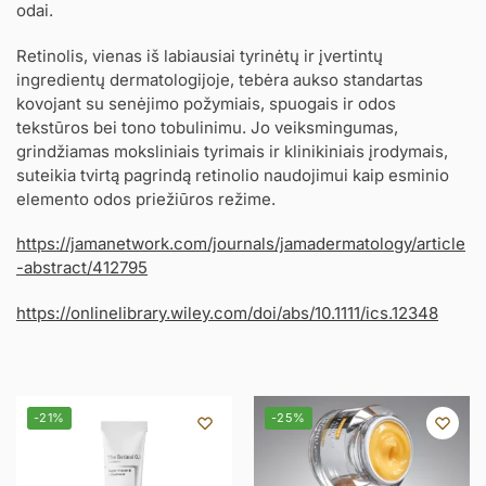
odai.
Retinolis, vienas iš labiausiai tyrinėtų ir įvertintų
ingredientų dermatologijoje, tebėra aukso standartas
kovojant su senėjimo požymiais, spuogais ir odos
tekstūros bei tono tobulinimu. Jo veiksmingumas,
grindžiamas moksliniais tyrimais ir klinikiniais įrodymais,
suteikia tvirtą pagrindą retinolio naudojimui kaip esminio
elemento odos priežiūros režime.
https://jamanetwork.com/journals/jamadermatology/article
-abstract/412795
https://onlinelibrary.wiley.com/doi/abs/10.1111/ics.12348
-21%
-25%