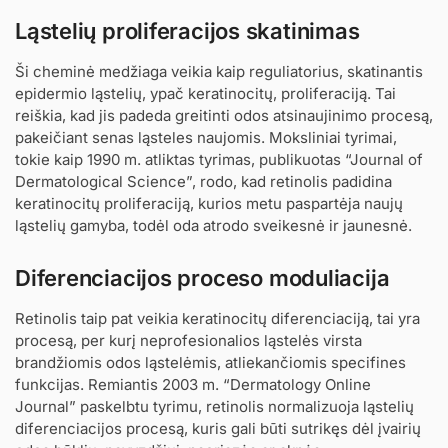
Ląstelių proliferacijos skatinimas
Ši cheminė medžiaga veikia kaip reguliatorius, skatinantis
epidermio ląstelių, ypač keratinocitų, proliferaciją. Tai
reiškia, kad jis padeda greitinti odos atsinaujinimo procesą,
pakeičiant senas ląsteles naujomis. Moksliniai tyrimai,
tokie kaip 1990 m. atliktas tyrimas, publikuotas “Journal of
Dermatological Science”, rodo, kad retinolis padidina
keratinocitų proliferaciją, kurios metu paspartėja naujų
ląstelių gamyba, todėl oda atrodo sveikesnė ir jaunesnė.
Diferenciacijos proceso moduliacija
Retinolis taip pat veikia keratinocitų diferenciaciją, tai yra
procesą, per kurį neprofesionalios ląstelės virsta
brandžiomis odos ląstelėmis, atliekančiomis specifines
funkcijas. Remiantis 2003 m. “Dermatology Online
Journal” paskelbtu tyrimu, retinolis normalizuoja ląstelių
diferenciacijos procesą, kuris gali būti sutrikęs dėl įvairių