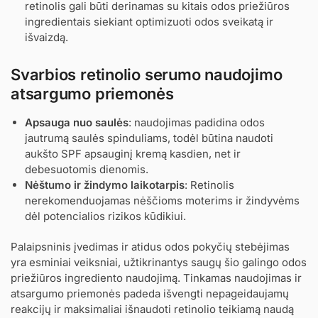
retinolis gali būti derinamas su kitais odos priežiūros
ingredientais siekiant optimizuoti odos sveikatą ir
išvaizdą.
Svarbios retinolio serumo naudojimo
atsargumo priemonės
Apsauga nuo saulės
: naudojimas padidina odos
jautrumą saulės spinduliams, todėl būtina naudoti
aukšto SPF apsauginį kremą kasdien, net ir
debesuotomis dienomis.
Nėštumo ir žindymo laikotarpis
: Retinolis
nerekomenduojamas nėščioms moterims ir žindyvėms
dėl potencialios rizikos kūdikiui.
Palaipsninis įvedimas ir atidus odos pokyčių stebėjimas
yra esminiai veiksniai, užtikrinantys saugų šio galingo odos
priežiūros ingrediento naudojimą. Tinkamas naudojimas ir
atsargumo priemonės padeda išvengti nepageidaujamų
reakcijų ir maksimaliai išnaudoti retinolio teikiamą naudą