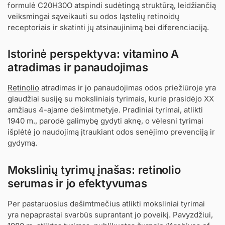
formulė C20H30O atspindi sudėtingą struktūrą, leidžiančią
veiksmingai sąveikauti su odos ląstelių retinoidų
receptoriais ir skatinti jų atsinaujinimą bei diferenciaciją.
Istorinė perspektyva: vitamino A
atradimas ir panaudojimas
Retinolio
atradimas ir jo panaudojimas odos priežiūroje yra
glaudžiai susiję su moksliniais tyrimais, kurie prasidėjo XX
amžiaus 4-ajame dešimtmetyje. Pradiniai tyrimai, atlikti
1940 m., parodė galimybę gydyti aknę, o vėlesni tyrimai
išplėtė jo naudojimą įtraukiant odos senėjimo prevenciją ir
gydymą.
Mokslinių tyrimų įnašas: retinolio
serumas ir jo efektyvumas
Per pastaruosius dešimtmečius atlikti moksliniai tyrimai
yra nepaprastai svarbūs suprantant jo poveikį. Pavyzdžiui,