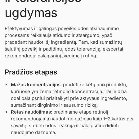
ugdymas
Efektyvumas ir galingas poveikis odos atsinaujinimo
procesams reikalauja atidumo ir atsargumo, ypač
pradedant naudoti šį ingredientą. Tam, kad sumažintų
šalutinį poveikį ir padidintų odos toleranciją, ekspertai
rekomenduoja palaipsninį įvedimą į rutiną.
Pradžios etapas
Mažos koncentracijos
: pradėti reikėtų nuo produktų,
kuriuose yra žema retinolio koncentracija. Tai leidžia
odai palaipsniui prisitaikyti prie aktyvaus ingrediento,
sumažinant dirginimo ir sausumo riziką.
Retas naudojimas
: pradiniame etape retinolį
rekomenduojama naudoti ne dažniau kaip 1–2 kartus per
savaitę, stebėti odos reakciją ir palaipsniui didinti
naudojimo dažnumą.