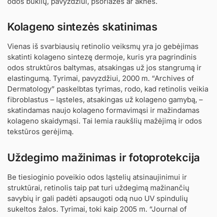
odos būklių, pavyzdžiui, psoriazės ar aknės.
Kolageno sintezės skatinimas
Vienas iš svarbiausių retinolio veiksmų yra jo gebėjimas
skatinti kolageno sintezę dermoje, kuris yra pagrindinis
odos struktūros baltymas, atsakingas už jos stangrumą ir
elastingumą. Tyrimai, pavyzdžiui, 2000 m. “Archives of
Dermatology” paskelbtas tyrimas, rodo, kad retinolis veikia
fibroblastus – ląsteles, atsakingas už kolageno gamybą, –
skatindamas naujo kolageno formavimąsi ir mažindamas
kolageno skaidymąsi. Tai lemia raukšlių mažėjimą ir odos
tekstūros gerėjimą.
Uždegimo mažinimas ir fotoprotekcija
Be tiesioginio poveikio odos ląstelių atsinaujinimui ir
struktūrai, retinolis taip pat turi uždegimą mažinančių
savybių ir gali padėti apsaugoti odą nuo UV spindulių
sukeltos žalos. Tyrimai, toki kaip 2005 m. “Journal of