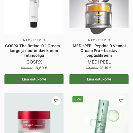
NÄOKREEMID
NÄOKREEMID
COSRX The Retinol 0.1 Cream –
MEDI-PEEL Peptide 9 Vitanol
kerge ja noorendav kreem
Cream Pro – taastav
retinooliga
peptiidikreem
COSRX
MEDI PEEL
18,69
€
18,19
€
23,79
€
24,39
€
Lisa ostukorvi
Lisa ostukorvi
-5%