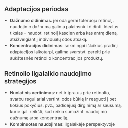
Adaptacijos periodas
Dažnumo didinimas
: jei oda gerai toleruoja retinolį,
naudojimo dažnumą galima palaipsniui didinti. Idealus
tikslas – naudoti retinolį kasdien arba kas antrą dieną,
atsižvelgiant į individualų odos atsaką.
Koncentracijos didinimas
: sėkmingai išlaikius pradinį
adaptacijos laikotarpį, galima svarstyti pereiti prie
aukštesnės retinolio koncentracijos produktų.
Retinolio ilgalaikio naudojimo
strategijos
Nuolatinis vertinimas
: net ir įpratus prie retinolio,
svarbu reguliariai vertinti odos būklę ir reaguoti į bet
kokius pokyčius, pvz., padidėjusį dirginimą ar sausumą,
kurie gali reikšti, kad reikia sumažinti naudojimo
dažnumą arba koncentraciją.
Kombinuotas naudojimas
: ilgalaikėje perspektyvoje