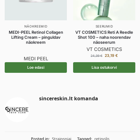
NÄOKREEMID
SEERUMID
MEDI-PEEL Retinol Collagen
VT COSMETICS Reti A Reedle
Lifting Cream – pinguldav
Shot 100 – naha noorendav
näokreem
näoseerum
VT COSMETICS
23,19
€
24,39
€
MEDI PEEL
Loe edasi
Lisa ostukorvi
sincereskin.lt komanda
Posted in:
Straipsniai
Tagged:
retinolis