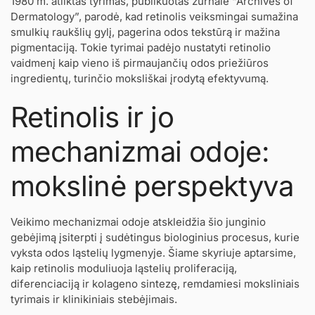
1980 m. atliktas tyrimas, publikuotas žurnale “Archives of
Dermatology”, parodė, kad retinolis veiksmingai sumažina
smulkių raukšlių gylį, pagerina odos tekstūrą ir mažina
pigmentaciją. Tokie tyrimai padėjo nustatyti retinolio
vaidmenį kaip vieno iš pirmaujančių odos priežiūros
ingredientų, turinčio moksliškai įrodytą efektyvumą.
Retinolis ir jo
mechanizmai odoje:
mokslinė perspektyva
Veikimo mechanizmai odoje atskleidžia šio junginio
gebėjimą įsiterpti į sudėtingus biologinius procesus, kurie
vyksta odos ląstelių lygmenyje. Šiame skyriuje aptarsime,
kaip retinolis moduliuoja ląstelių proliferaciją,
diferenciaciją ir kolageno sintezę, remdamiesi moksliniais
tyrimais ir klinikiniais stebėjimais.