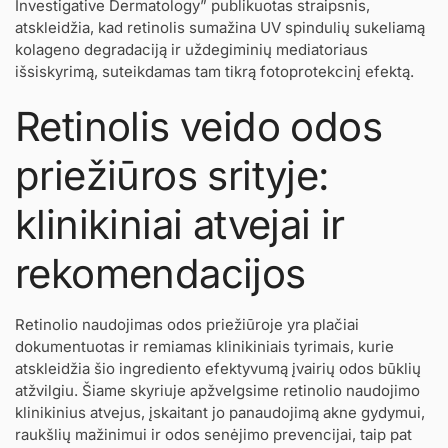
Investigative Dermatology” publikuotas straipsnis,
atskleidžia, kad retinolis sumažina UV spindulių sukeliamą
kolageno degradaciją ir uždegiminių mediatoriaus
išsiskyrimą, suteikdamas tam tikrą fotoprotekcinį efektą.
Retinolis veido odos
priežiūros srityje:
klinikiniai atvejai ir
rekomendacijos
Retinolio naudojimas odos priežiūroje yra plačiai
dokumentuotas ir remiamas klinikiniais tyrimais, kurie
atskleidžia šio ingrediento efektyvumą įvairių odos būklių
atžvilgiu. Šiame skyriuje apžvelgsime retinolio naudojimo
klinikinius atvejus, įskaitant jo panaudojimą akne gydymui,
raukšlių mažinimui ir odos senėjimo prevencijai, taip pat